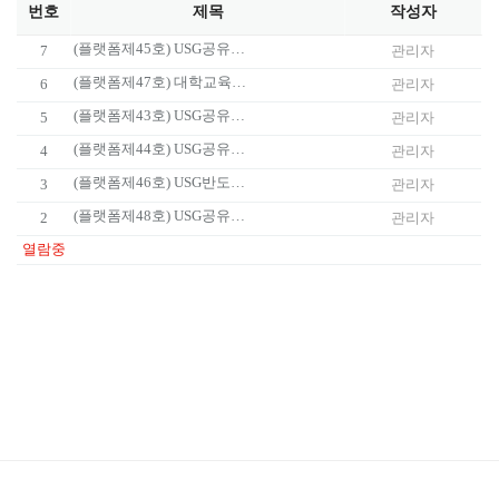
번호
제목
작성자
(플랫폼제45호) USG공유대학 마이크로디그리 운영 및 이수 지침(
2
7
관리자
(플랫폼제47호) 대학교육혁신본부 운영 지침(
2023
.10.16.자 일
6
관리자
(플랫폼제43호) USG공유대학 융합전공 운영 지침(
2023
.7.31.자
5
관리자
(플랫폼제44호) USG공유대학 대학원 운영 지침(
2023
.7. 31.자 
4
관리자
(플랫폼제46호) USG반도체교육센터 운영 지침(
2023
.9.25.자 제정
3
관리자
(플랫폼제48호) USG공유대학 융합전공 운영지침(
2023
.12.26.
2
관리자
열람중