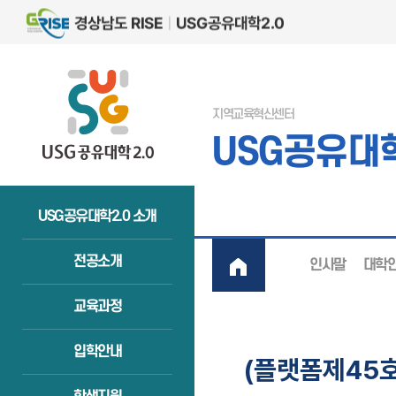
지역교육혁신센터
USG공유대학
USG공유대학2.0 소개
전공소개
인사말
대학
교육과정
입학안내
(플랫폼제45호)