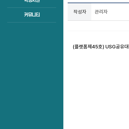
학생지원
작성자
관리자
커뮤니티
(플랫폼제45호) USG공유대학 