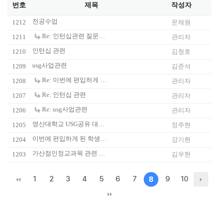
번호
제목
작성자
전공수업
1212
문채원
Re: 인턴십관련 질문입니다.
1211
관리자
인턴십 관련
1210
김청호
usg사업관련
1209
김준석
Re: 이번에 편입하게 된 학생입니다. usg공유대학에 속한 학교인데 학번이 나올려면 2월 20일 후에 나오…
1208
관리자
Re: 인턴십 관련
1207
관리자
Re: usg사업관련
1206
관리자
영산대학교 USG공유 대학의 부당함을 알립니다. 학생들의 억울함을 풀어주세요..
1205
정주현
이번에 편입하게 된 학생입니다. usg공유대학에 속한 학교인데 학번이 나올려면 2월 20일 후에 나오는데 신…
1204
강기현
가산점인정교과목 관련 질문
1203
김우현
1
2
3
4
5
6
7
9
10
8