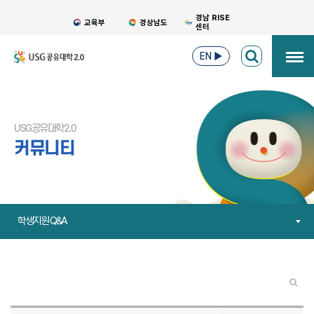
경남 RISE
교육부
경상남도
센터
EN
▶
USG공유대학2.0
커뮤니티
학생지원 Q&A