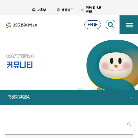
경남 RISE
교육부
경상남도
센터
EN
▶
USG공유대학2.0
커뮤니티
학생지원 Q&A