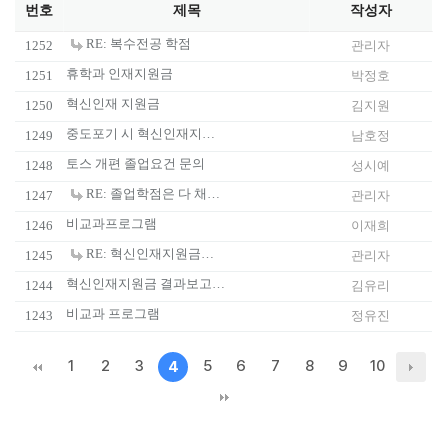
번호
제목
작성자
RE: 복수전공 학점
1252
관리자
휴학과 인재지원금
1251
박정호
혁신인재 지원금
1250
김지원
중도포기 시 혁신인재지원금 질문
1249
남호정
토스 개편 졸업요건 문의
1248
성시예
RE: 졸업학점은 다 채웠지만 어학성적이나 자격증을 못딴 경우는 어떻게 되나요??
1247
관리자
비교과프로그램
1246
이재희
RE: 혁신인재지원금이 미뤄짐에 대해
1245
관리자
혁신인재지원금 결과보고서 관련 문의
1244
김유리
비교과 프로그램
1243
정유진
1
2
3
5
6
7
8
9
10
4