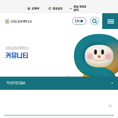
경남 RISE
교육부
경상남도
센터
EN
▶
USG공유대학2.0
커뮤니티
학생지원 Q&A