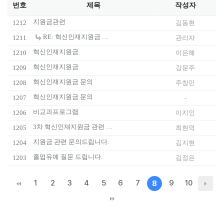
번호
제목
작성자
지원금관련
1212
김동현
RE: 혁신인재지원금 관련문의합니다
1211
관리자
혁신인재지원금
1210
이은혜
혁신인재지원금
1209
강문주
혁신인재지원금 문의
1208
주창민
혁신인재지원금 문의
1207
-
비교과프로그램
1206
이지인
3차 혁신인재지원금 관련 질문입니다.
1205
최현덕
지원금 관련 문의드립니다.
1204
김지현
졸업유예 질문 드립니다.
1203
김정은
1
2
3
4
5
6
7
9
10
8