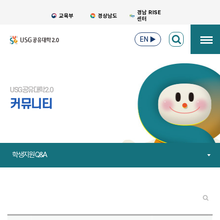
경남 RISE
교육부
경상남도
센터
EN
▶
USG공유대학2.0
커뮤니티
학생지원 Q&A