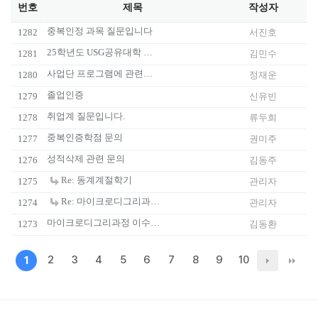
번호
제목
작성자
중복인정 과목 질문입니다
1282
서진호
25학년도 USG공유대학 모집일정 궁금합니다!!
1281
김민수
사업단 프로그램에 관련하여
1280
정재운
졸업인증
1279
신유빈
취업계 질문입니다.
1278
류두희
중복인증학점 문의
1277
권미주
성적삭제 관련 문의
1276
김동주
Re: 동계계절학기
1275
관리자
Re: 마이크로디그리과정 이수조건 문의
1274
관리자
마이크로디그리과정 이수조건 문의
1273
김동환
2
3
4
5
6
7
8
9
10
1