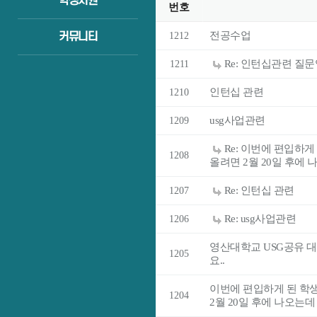
학생지원
번호
전공수업
커뮤니티
1212
Re: 인턴십관련 질문
1211
인턴십 관련
1210
usg사업관련
1209
Re: 이번에 편입하게
1208
올려면 2월 20일 후에 
Re: 인턴십 관련
1207
Re: usg사업관련
1206
영산대학교 USG공유 
1205
요..
이번에 편입하게 된 학생
1204
2월 20일 후에 나오는데