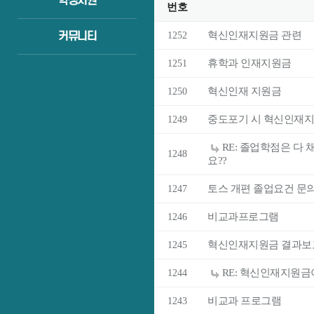
학생지원
번호
혁신인재지원금 관련
커뮤니티
1252
휴학과 인재지원금
1251
혁신인재 지원금
1250
중도포기 시 혁신인재지
1249
RE: 졸업학점은 다
1248
요??
토스 개편 졸업요건 문
1247
비교과프로그램
1246
혁신인재지원금 결과보
1245
RE: 혁신인재지원금
1244
비교과 프로그램
1243