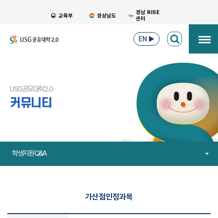
경남 RISE
교육부
경상남도
센터
EN
▶
USG공유대학2.0
커뮤니티
학생지원 Q&A
가산점인정과목