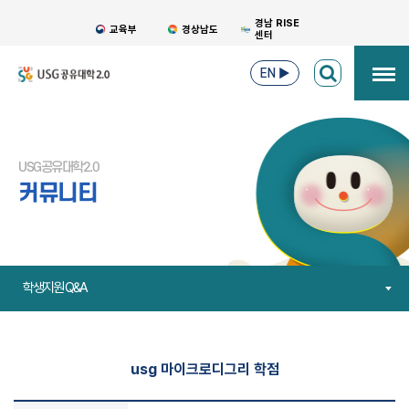
경남 RISE
교육부
경상남도
센터
EN
▶
USG공유대학2.0
커뮤니티
학생지원 Q&A
usg 마이크로디그리 학점