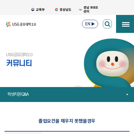
경남 RISE
교육부
경상남도
센터
EN
▶
USG공유대학2.0
커뮤니티
학생지원 Q&A
졸업요건을 채우지 못했을경우