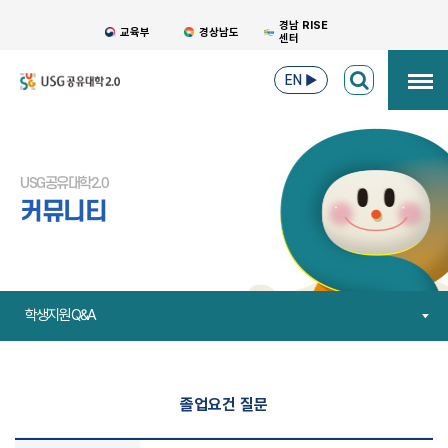
경남 RISE
교육부
경상남도
센터
EN
▶
USG공유대학2.0
커뮤니티
학생지원 Q&A
졸업요건 질문