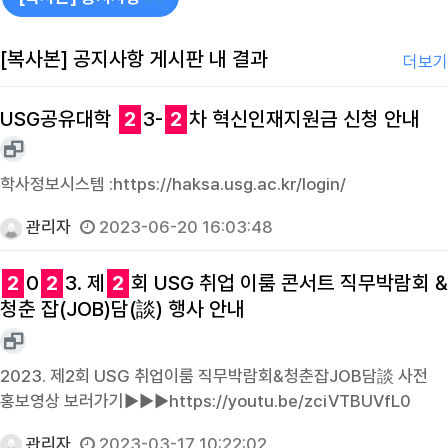
[복사본] 공지사항 게시판 내 결과
더보기
USG공유대학
2
3-
2
차 혁신인재지원금 신청 안내
학사정보시스템 :https://haksa.usg.ac.kr/login/
관리자
2023-06-20 16:03:48
2
0
2
3. 제
2
회 USG 취업 이룸 콘서트 직무박람회 &
청춘 잡(JOB)담(談) 행사 안내
2023. 제2회 USG 취업이룸 직무박람회&청춘잡JOB담談 사전
홍보영상 보러가기▶▶▶https://youtu.be/zciVTBUVfL0
관리자
2023-03-17 10:22:02