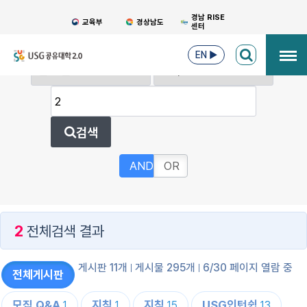
경남 RISE
교육부
경상남도
센터
EN
▶
검색
AND
OR
2
전체검색 결과
게시판 11개
게시물 295개
6/30 페이지 열람 중
전체게시판
모집 Q&A
지침
지침
USG인턴쉽
1
1
15
13