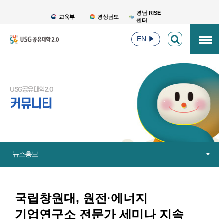
경남 RISE
교육부
경상남도
센터
EN
▶
USG공유대학2.0
커뮤니티
뉴스홍보
국립창원대, 원전·에너지
기업연구소 전문가 세미나 지속