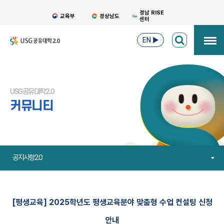
경남 RISE
교육부
경상남도
센터
EN
▶
USG공유대학2.0
커뮤니티
공지사항2.0
[평생교육] 2025학년도 평생교육분야 맞춤형 수업 컨설팅 신청
안내