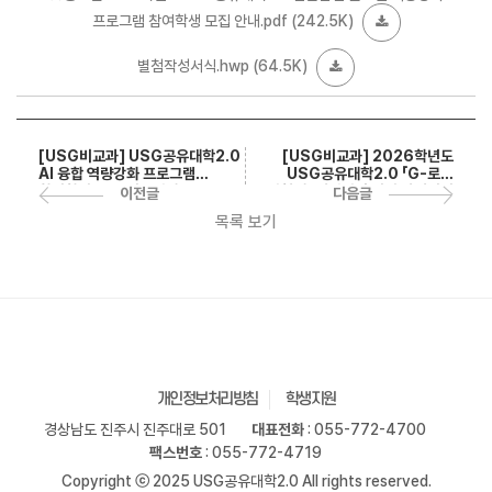
프로그램 참여학생 모집 안내.pdf
(242.5K)
별첨작성서식.hwp
(64.5K)
[USG비교과] 2026학년도
[USG비교과] USG공유대학2.0
USG공유대학2.0 「G-로컬
AI 융합 역량강화 프로그램
탐험대」 지역탐방 기반 아이디어
참여학생 모집(기간연장)
다음글
이전글
공모전(~7/20까지 신청)
목록 보기
개인정보처리방침
학생지원
경상남도 진주시 진주대로 501
대표전화
: 055-772-4700
팩스번호
: 055-772-4719
Copyright ⓒ 2025 USG공유대학2.0 All rights reserved.