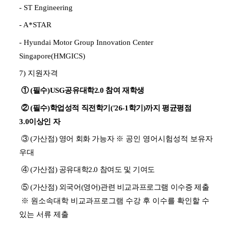
- ST Engineering
- A*STAR
- Hyundai Motor Group Innovation Center
Singapore(HMGICS)
7) 지원자격
①
(
필수
)USG
공유대학
2.0
참여 재학생
②
(
필수
)
학업성적 직전학기
('26-1
학기
)
까지 평균평점
3.0
이상인 자
③
(
가산점
)
영어 회화 가능자
※
공인 영어시험성적 보유자
우대
④
(
가산점
)
공유대학
2.0
참여도 및 기여도
⑤
(
가산점
)
외국어
(
영어
)
관련 비교과프로그램 이수증 제출
※
원소속대학 비교과프로그램 수강 후 이수를 확인할 수
있는 서류 제출