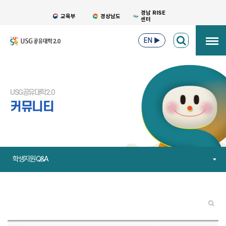
경남 RISE
교육부
경상남도
센터
EN
▶
USG공유대학2.0
커뮤니티
학생지원 Q&A