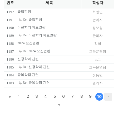
번호
제목
작성자
졸업학점
1192
최영민
Re: 졸업학점
1191
관리자
이전학기 자료열람
1190
정보성
Re: 이전학기 자료열람
1189
관리자
2024 모집관련
1188
김혁
Re: 2024 모집관련
1187
교육운영팀
신청학과 관련
1186
null
Re: 신청학과 관련
1185
교육운영팀
중복학점 관련
1184
정동민
Re: 중복학점 관련
1183
관리자
1
2
3
4
5
6
7
8
9
10