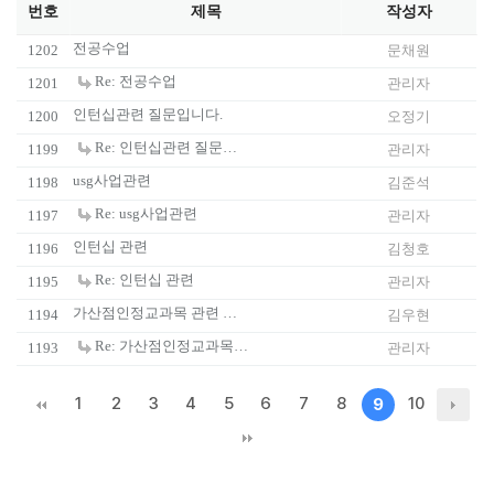
번호
제목
작성자
전공수업
1202
문채원
Re: 전공수업
1201
관리자
인턴십관련 질문입니다.
1200
오정기
Re: 인턴십관련 질문입니다.
1199
관리자
usg사업관련
1198
김준석
Re: usg사업관련
1197
관리자
인턴십 관련
1196
김청호
Re: 인턴십 관련
1195
관리자
가산점인정교과목 관련 질문
1194
김우현
Re: 가산점인정교과목 관련 질문
1193
관리자
1
2
3
4
5
6
7
8
10
9