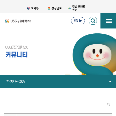
경남 RISE
교육부
경상남도
센터
EN
▶
USG공유대학2.0
커뮤니티
학생지원 Q&A