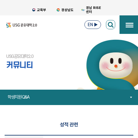
경남 RISE
교육부
경상남도
센터
EN
▶
USG공유대학2.0
커뮤니티
학생지원 Q&A
성적 관련